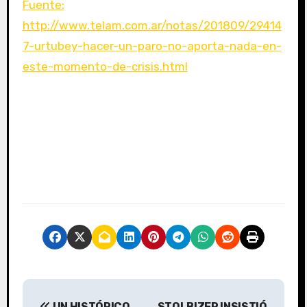
Fuente:
http://www.telam.com.ar/notas/201809/29414
7-urtubey-hacer-un-paro-no-aporta-nada-en-
este-momento-de-crisis.html
N
UN HISTÓRICO
STOLBIZER INSISTIÓ