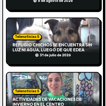
6 de agosto de 2026
e
n
t
r
Telenoticias 5
a
REFUGIO CHICHOS SE ENCUENTRA SIN
LUZ NI AGUA, LUEGO DE QUE EDEA
d
CORTARA EL SUMINISTRO SIN AVISO
31 de julio de 2026
a
s
Telenoticias 5
ACTIVIDADES DE VACACIONES DE
INVIERNO EN EL CENTRO