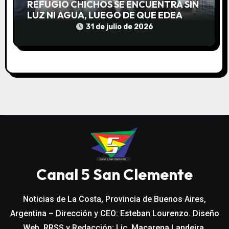
REFUGIO CHICHOS SE ENCUENTRA SIN
LUZ NI AGUA, LUEGO DE QUE EDEA
CORTARA EL SUMINISTRO SIN AVISO
31 de julio de 2026
Canal 5 San Clemente
Noticias de La Costa, Provincia de Buenos Aires,
Argentina – Dirección y CEO: Esteban Lourenzo. Diseño
Web, RRSS y Redacción: Lic. Macarena Landeira.