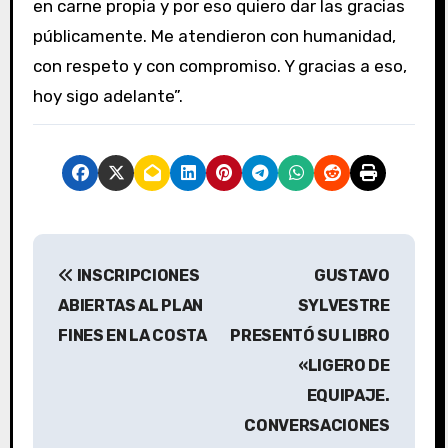
en carne propia y por eso quiero dar las gracias
públicamente. Me atendieron con humanidad,
con respeto y con compromiso. Y gracias a eso,
hoy sigo adelante”.
N
INSCRIPCIONES
GUSTAVO
a
ABIERTAS AL PLAN
SYLVESTRE
v
FINES EN LA COSTA
PRESENTÓ SU LIBRO
«LIGERO DE
e
EQUIPAJE.
g
CONVERSACIONES