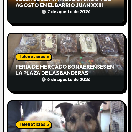
a
AGOSTO EN EL BARRIO JUAN XXIII
DESDE LAS 13 HS
7 de agosto de 2026
d
a
s
Telenoticias 5
FERIA DE MERCADO BONAERENSES EN
LA PLAZA DE LAS BANDERAS
6 de agosto de 2026
Telenoticias 5