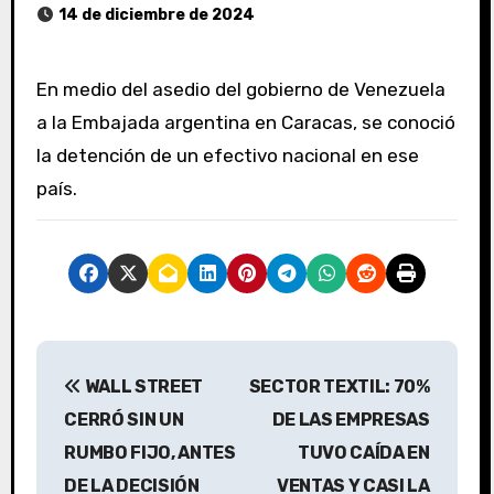
14 de diciembre de 2024
En medio del asedio del gobierno de Venezuela
a la Embajada argentina en Caracas, se conoció
la detención de un efectivo nacional en ese
país.
N
WALL STREET
SECTOR TEXTIL: 70%
a
CERRÓ SIN UN
DE LAS EMPRESAS
v
RUMBO FIJO, ANTES
TUVO CAÍDA EN
DE LA DECISIÓN
VENTAS Y CASI LA