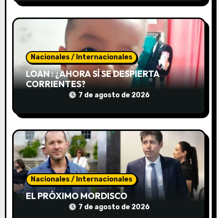
t
r
a
d
Nacionales / Internacionales
LOAN : ¿AHORA SÍ SE DESPIERTA
a
CORRIENTES?
7 de agosto de 2026
s
Nacionales / Internacionales
EL PRÓXIMO MORDISCO
7 de agosto de 2026