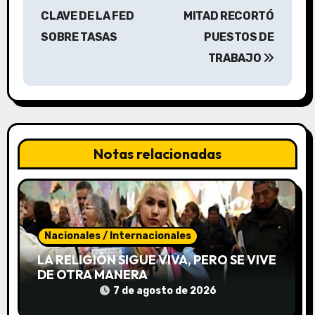
e
CLAVE DE LA FED
MITAD RECORTÓ
g
SOBRE TASAS
PUESTOS DE
a
TRABAJO
c
i
ó
Notas relacionadas
n
d
e
Nacionales / Internacionales
e
LA RELIGIÓN SIGUE VIVA, PERO SE VIVE
DE OTRA MANERA
n
7 de agosto de 2026