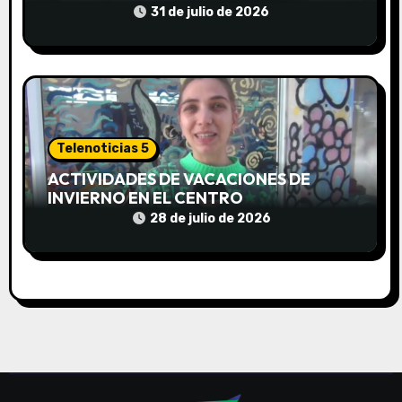
a
CORTARA EL SUMINISTRO SIN AVISO
31 de julio de 2026
s
Telenoticias 5
ACTIVIDADES DE VACACIONES DE
INVIERNO EN EL CENTRO
COMUNITARIO EL TALA
28 de julio de 2026