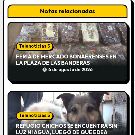
i
Notas relacionadas
ó
n
d
Telenoticias 5
e
FERIA DE MERCADO BONAERENSES EN
LA PLAZA DE LAS BANDERAS
e
6 de agosto de 2026
n
t
r
a
Telenoticias 5
d
REFUGIO CHICHOS SE ENCUENTRA SIN
LUZ NI AGUA, LUEGO DE QUE EDEA