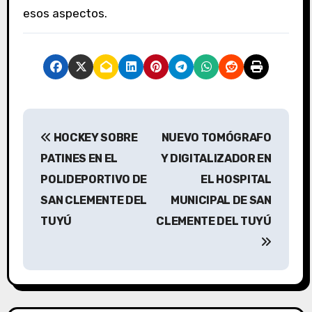
esos aspectos.
N
HOCKEY SOBRE
NUEVO TOMÓGRAFO
a
PATINES EN EL
Y DIGITALIZADOR EN
v
POLIDEPORTIVO DE
EL HOSPITAL
SAN CLEMENTE DEL
MUNICIPAL DE SAN
e
TUYÚ
CLEMENTE DEL TUYÚ
g
a
c