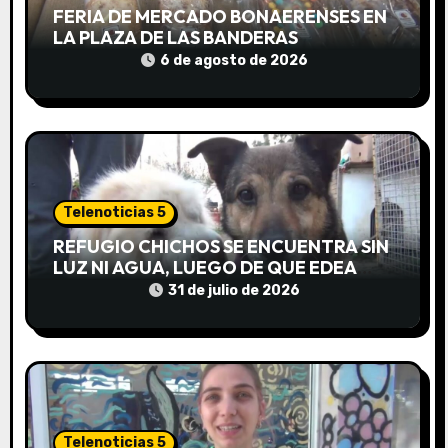
FERIA DE MERCADO BONAERENSES EN
d
LA PLAZA DE LAS BANDERAS
e
6 de agosto de 2026
e
n
t
Telenoticias 5
r
REFUGIO CHICHOS SE ENCUENTRA SIN
a
LUZ NI AGUA, LUEGO DE QUE EDEA
CORTARA EL SUMINISTRO SIN AVISO
31 de julio de 2026
d
a
s
Telenoticias 5