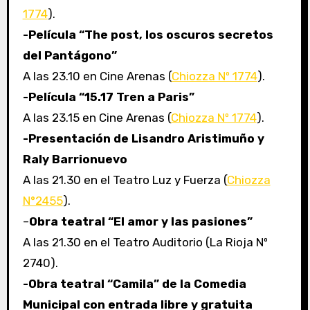
1774
).
-Película “The post, los oscuros secretos
del Pantágono”
A las 23.10 en Cine Arenas (
Chiozza Nº 1774
).
-Película “15.17 Tren a Paris”
A las 23.15 en Cine Arenas (
Chiozza Nº 1774
).
-Presentación de Lisandro Aristimuño y
Raly Barrionuevo
A las 21.30 en el Teatro Luz y Fuerza (
Chiozza
N°2455
).
–
Obra teatral “El amor y las pasiones”
A las 21.30 en el Teatro Auditorio (La Rioja Nº
2740).
-Obra teatral “Camila” de la Comedia
Municipal con entrada libre y gratuita