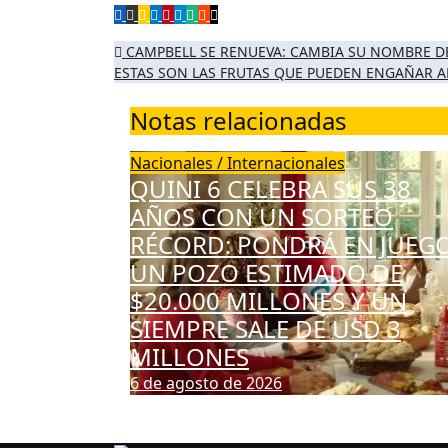
Navegación
CAMPBELL SE RENUEVA: CAMBIA SU NOMBRE DE
ESTAS SON LAS FRUTAS QUE PUEDEN ENGAÑAR AL
de
Notas relacionadas
entradas
Nacionales / Internacionales
QUINI 6 CELEBRA SUS 38
AÑOS CON UN SORTEO
RÉCORD: PONDRÁ EN JUEG
UN POZO ESTIMADO DE
$20.000 MILLONES Y UN
SIEMPRE SALE DE USD 3
MILLONES
6 de agosto de 2026