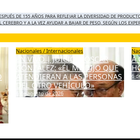
SPUÉS DE 155 AÑOS PARA REFLEJAR LA DIVERSIDAD DE PRODUCT
 CEREBRO Y A LA VEZ AYUDAR A BAJAR DE PESO, SEGÚN LOS EXP
Nacionales / Internacionales
Nac
EN VIVO | JUICIO A OSCAR
A 
GONZÁLEZ: «ÉL ME DIJO QUE
HO
O
ATENDIERAN A LAS PERSONAS
6 d
DEL OTRO VEHÍCULO»
6 de agosto de 2026