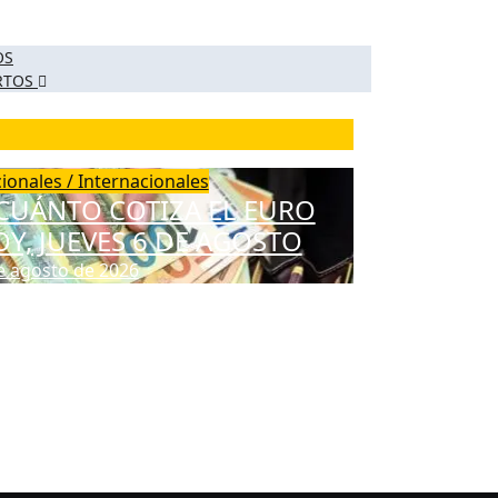
OS
ERTOS
ionales / Internacionales
CUÁNTO COTIZA EL EURO
Y, JUEVES 6 DE AGOSTO
e agosto de 2026