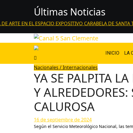
Saltar
Últimas Noticias
al
contenido
RTE EN EL ESPACIO EXPOSITIVO CARABELA DE SANTA TER
INICIO
LA 
Nacionales / Internacionales
YA SE PALPITA L
Y ALREDEDORES:
CALUROSA
16 de septiembre de 2024
Según el Servicio Meteorológico Nacional, las t