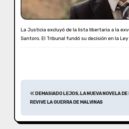
La Justicia excluyó de la lista libertaria a la exvecina de Cristina Kirchner luego de reacomodar las candidaturas tras la renuncia del hermano de Yamil
Santoro. El Tribunal fundó su decisión en la Le
N
DEMASIADO LEJOS, LA NUEVA NOVELA DE
a
REVIVE LA GUERRA DE MALVINAS
v
e