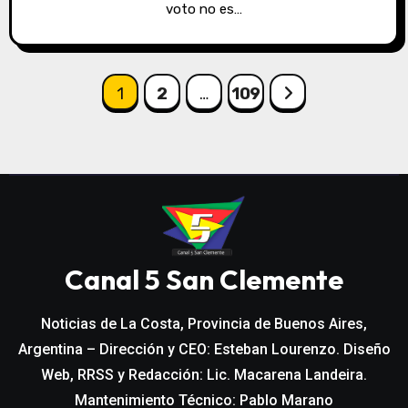
voto no es…
Paginación
1
2
…
109
de
entradas
Canal 5 San Clemente
Noticias de La Costa, Provincia de Buenos Aires,
Argentina – Dirección y CEO: Esteban Lourenzo. Diseño
Web, RRSS y Redacción: Lic. Macarena Landeira.
Mantenimiento Técnico: Pablo Marano