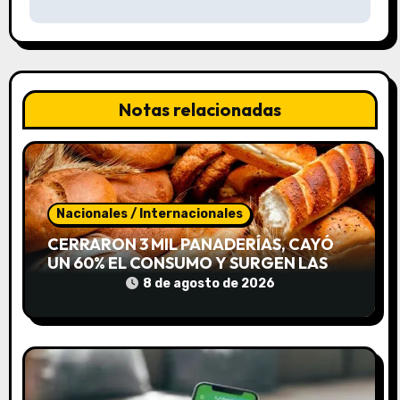
c
i
ó
n
Notas relacionadas
d
e
e
Nacionales / Internacionales
CERRARON 3 MIL PANADERÍAS, CAYÓ
n
UN 60% EL CONSUMO Y SURGEN LAS
«CUEVAS DE PAN»
t
8 de agosto de 2026
r
a