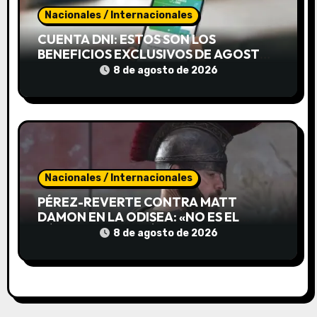
d
Nacionales / Internacionales
a
CUENTA DNI: ESTOS SON LOS
s
BENEFICIOS EXCLUSIVOS DE AGOSTO
PARA AHORRAR DURANTE TODO EL
8 de agosto de 2026
MES
Nacionales / Internacionales
PÉREZ-REVERTE CONTRA MATT
DAMON EN LA ODISEA: «NO ES EL
HÉROE MEDITERRÁNEO QUE NOS
8 de agosto de 2026
CONTÓ HOMERO»