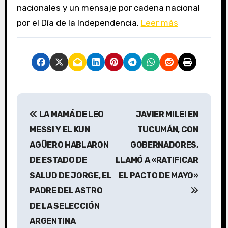
nacionales y un mensaje por cadena nacional
por el Día de la Independencia.
Leer más
N
LA MAMÁ DE LEO
JAVIER MILEI EN
a
MESSI Y EL KUN
TUCUMÁN, CON
v
AGÜERO HABLARON
GOBERNADORES,
DE ESTADO DE
LLAMÓ A «RATIFICAR
e
SALUD DE JORGE, EL
EL PACTO DE MAYO»
g
PADRE DEL ASTRO
a
DE LA SELECCIÓN
ARGENTINA