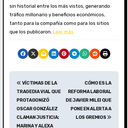
sin historial entre los más vistos, generando
tráfico millonario y beneficios económicos,
tanto para la compañía como para los sitios
que los publicaron.
Leer más
N
VÍCTIMAS DE LA
CÓMO ES LA
a
TRAGEDIA VIAL QUE
REFORMA LABORAL
v
PROTAGONIZÓ
DE JAVIER MILEI QUE
OSCAR GONZÁLEZ
PONE EN ALERTA A
e
CLAMAN JUSTICIA:
LOS GREMIOS
g
MARINA Y ALEXA