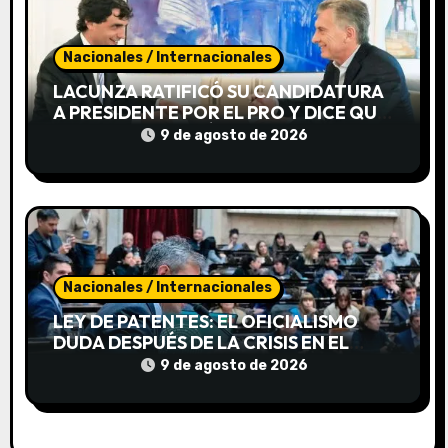
a
d
Nacionales / Internacionales
LACUNZA RATIFICÓ SU CANDIDATURA
a
A PRESIDENTE POR EL PRO Y DICE QUE
MACRI LO IMPULSÓ
9 de agosto de 2026
s
Nacionales / Internacionales
LEY DE PATENTES: EL OFICIALISMO
DUDA DESPUÉS DE LA CRISIS EN EL
SENADO
9 de agosto de 2026