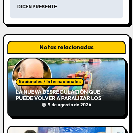
a
DICEN PRESENTE
c
i
ó
Notas relacionadas
n
d
e
Nacionales / Internacionales
e
LA NUEVA DESREGULACIÓN QUE
PUEDE VOLVER A PARALIZAR LOS
n
PUERTOS
9 de agosto de 2026
t
r