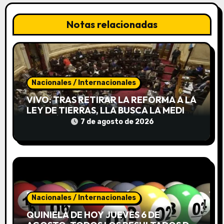
i
Notas relacionadas
ó
n
d
Nacionales / Internacionales
e
VIVO: TRAS RETIRAR LA REFORMA A LA
LEY DE TIERRAS, LLA BUSCA LA MEDIA
e
SANCIÓN DE INVIOLABILIDAD DE LA
7 de agosto de 2026
PROPIEDAD PRIVADA
n
t
r
a
Nacionales / Internacionales
d
QUINIELA DE HOY JUEVES 6 DE