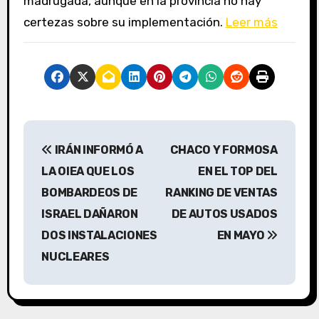
madrugada, aunque en la provincia no hay
certezas sobre su implementación.
Leer más
N
IRÁN INFORMÓ A
CHACO Y FORMOSA
a
LA OIEA QUE LOS
EN EL TOP DEL
v
BOMBARDEOS DE
RANKING DE VENTAS
ISRAEL DAÑARON
DE AUTOS USADOS
e
DOS INSTALACIONES
EN MAYO
g
NUCLEARES
a
c