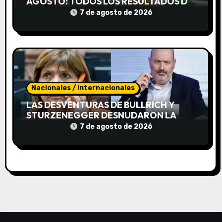
AGOSTO: TODOS LOS RESULTADOS DE
a
LA NACIONAL Y PROVINCIA
7 de agosto de 2026
s
Nacionales / Internacionales
LAS DESVENTURAS DE BULLRICH Y
STURZENEGGER DESNUDARON LA
INTRANSIGENCIA DE KARINA
7 de agosto de 2026