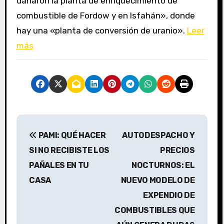
dañaron la planta de enriquecimiento de
combustible de Fordow y en Isfahán», donde
hay una «planta de conversión de uranio».
Leer
más
N
PAMI: QUÉ HACER
AUTODESPACHO Y
a
SI NO RECIBISTE LOS
PRECIOS
v
PAÑALES EN TU
NOCTURNOS: EL
CASA
NUEVO MODELO DE
e
EXPENDIO DE
g
COMBUSTIBLES QUE