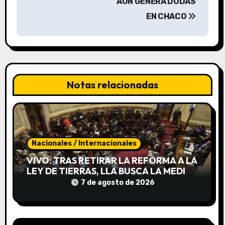
a
AÚN GENERA DUDAS
EN CHACO
c
i
ó
n
Notas relacionadas
d
e
e
Nacionales / Internacionales
VIVO: TRAS RETIRAR LA REFORMA A LA
n
LEY DE TIERRAS, LLA BUSCA LA MEDIA
SANCIÓN DE INVIOLABILIDAD DE LA
t
7 de agosto de 2026
PROPIEDAD PRIVADA
r