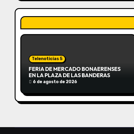
g
a
c
i
ó
Telenoticias 5
n
FERIA DE MERCADO BONAERENSES
EN LA PLAZA DE LAS BANDERAS
d
6 de agosto de 2026
e
e
n
t