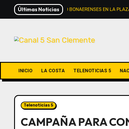
Saltar
Últimas Noticias
FERIA DE MERCADO BONAERENSES EN LA PLAZ
al
contenido
INICIO
LA COSTA
TELENOTICIAS 5
NAC
Telenoticias 5
CAMPAÑA PARA CON