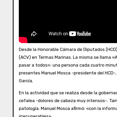
Desde la Honorable Cámara de Diputados (HCD) de la provincia de Buenos Aires, se realizó una campaña de prevención del Accidente Cerebro Vascular
(ACV) en Termas Marinas. La misma se llama «A
pasar a todos»: una persona cada cuatro minuto
presentes Manuel Mosca -presidente del HCD-,
García.
En la actividad que se realiza desde la gobernac
cefalea -dolores de cabeza muy intensos-. Tamb
patología. Manuel Mosca afirmó: «con la info
irrecuperables».