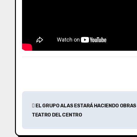
N
EL GRUPO ALAS ESTARÁ HACIENDO OBRAS 
a
TEATRO DEL CENTRO
v
e