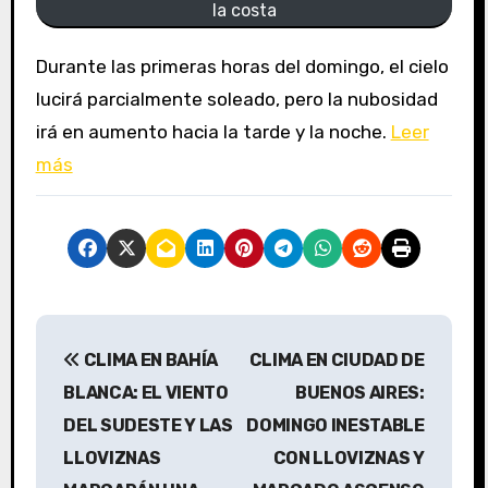
la costa
Durante las primeras horas del domingo, el cielo
lucirá parcialmente soleado, pero la nubosidad
irá en aumento hacia la tarde y la noche.
Leer
más
N
CLIMA EN BAHÍA
CLIMA EN CIUDAD DE
a
BLANCA: EL VIENTO
BUENOS AIRES:
v
DEL SUDESTE Y LAS
DOMINGO INESTABLE
LLOVIZNAS
CON LLOVIZNAS Y
e