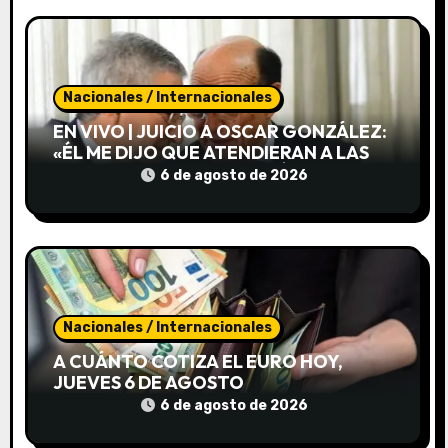
r
a
d
Nacionales / Internacionales
EN VIVO | JUICIO A OSCAR GONZÁLEZ:
a
«ÉL ME DIJO QUE ATENDIERAN A LAS
PERSONAS DEL OTRO VEHÍCULO»
6 de agosto de 2026
s
Nacionales / Internacionales
A CUÁNTO COTIZA EL EURO HOY,
JUEVES 6 DE AGOSTO
6 de agosto de 2026