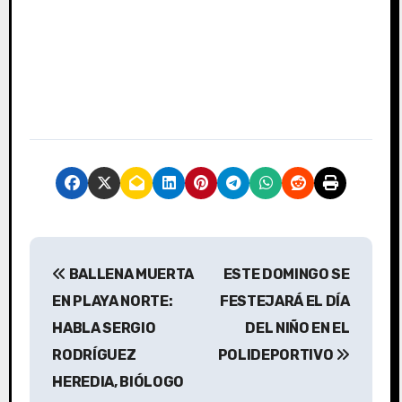
N
BALLENA MUERTA
ESTE DOMINGO SE
a
EN PLAYA NORTE:
FESTEJARÁ EL DÍA
v
HABLA SERGIO
DEL NIÑO EN EL
RODRÍGUEZ
POLIDEPORTIVO
e
HEREDIA, BIÓLOGO
g