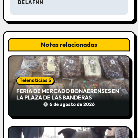
DE LA FMM
a
c
i
Notas relacionadas
ó
n
d
Telenoticias 5
e
FERIA DE MERCADO BONAERENSES EN
LA PLAZA DE LAS BANDERAS
e
6 de agosto de 2026
n
t