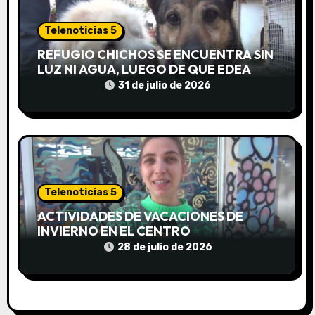
r
a
Telenoticias 5
d
REFUGIO CHICHOS SE ENCUENTRA SIN
LUZ NI AGUA, LUEGO DE QUE EDEA
a
CORTARA EL SUMINISTRO SIN AVISO
31 de julio de 2026
s
Telenoticias 5
ACTIVIDADES DE VACACIONES DE
INVIERNO EN EL CENTRO
COMUNITARIO EL TALA
28 de julio de 2026