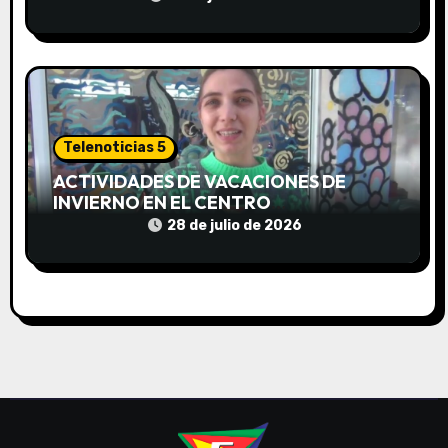
s
Telenoticias 5
ACTIVIDADES DE VACACIONES DE
INVIERNO EN EL CENTRO
COMUNITARIO EL TALA
28 de julio de 2026