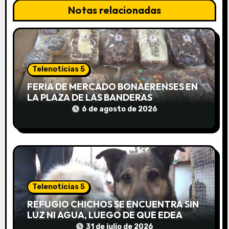
ó
Notas relacionadas
n
d
e
Telenoticias 5
e
FERIA DE MERCADO BONAERENSES EN
LA PLAZA DE LAS BANDERAS
n
6 de agosto de 2026
t
r
a
d
Telenoticias 5
REFUGIO CHICHOS SE ENCUENTRA SIN
a
LUZ NI AGUA, LUEGO DE QUE EDEA
CORTARA EL SUMINISTRO SIN AVISO
31 de julio de 2026