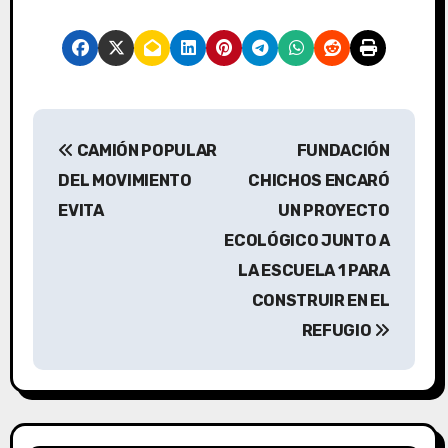
N
CAMIÓN POPULAR
FUNDACIÓN
a
DEL MOVIMIENTO
CHICHOS ENCARÓ
v
EVITA
UN PROYECTO
ECOLÓGICO JUNTO A
e
LA ESCUELA 1 PARA
g
CONSTRUIR EN EL
a
REFUGIO
c
i