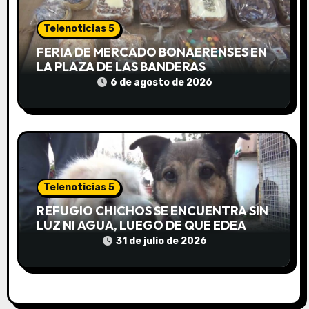
r
Telenoticias 5
a
FERIA DE MERCADO BONAERENSES EN
LA PLAZA DE LAS BANDERAS
d
6 de agosto de 2026
a
s
Telenoticias 5
REFUGIO CHICHOS SE ENCUENTRA SIN
LUZ NI AGUA, LUEGO DE QUE EDEA
CORTARA EL SUMINISTRO SIN AVISO
31 de julio de 2026