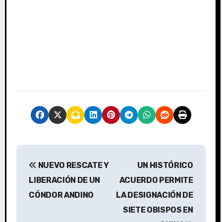
N
NUEVO RESCATE Y
UN HISTÓRICO
a
LIBERACIÓN DE UN
ACUERDO PERMITE
v
CÓNDOR ANDINO
LA DESIGNACIÓN DE
SIETE OBISPOS EN
e