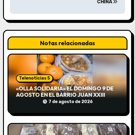
CHINA
g
a
c
Notas relacionadas
i
ó
n
Telenoticias 5
d
«OLLA SOLIDARIA» EL DOMINGO 9 DE
e
AGOSTO EN EL BARRIO JUAN XXIII
DESDE LAS 13 HS
7 de agosto de 2026
e
n
t