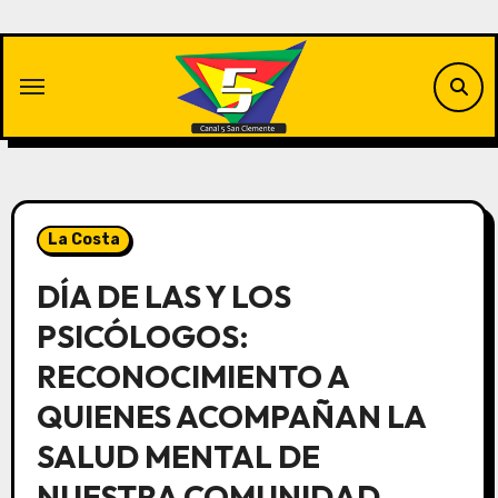
Saltar
al
contenido
La Costa
DÍA DE LAS Y LOS
PSICÓLOGOS:
RECONOCIMIENTO A
QUIENES ACOMPAÑAN LA
SALUD MENTAL DE
NUESTRA COMUNIDAD