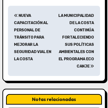
N
NUEVA
LA MUNICIPALIDAD
a
CAPACITACIÓN AL
DE LA COSTA
v
PERSONAL DE
CONTINÚA
TRÁNSITO PARA
FORTALECIENDO
e
MEJORAR LA
SUS POLÍTICAS
g
SEGURIDAD VIAL EN
AMBIENTALES CON
a
LA COSTA
EL PROGRAMA ECO
CANJE
c
i
ó
n
Notas relacionadas