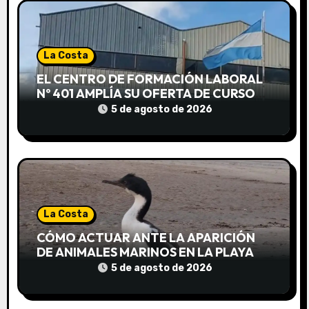
d
e
e
La Costa
EL CENTRO DE FORMACIÓN LABORAL
n
Nº 401 AMPLÍA SU OFERTA DE CURSOS
EN LUCILA DEL MAR
t
5 de agosto de 2026
r
a
d
La Costa
a
CÓMO ACTUAR ANTE LA APARICIÓN
s
DE ANIMALES MARINOS EN LA PLAYA
5 de agosto de 2026