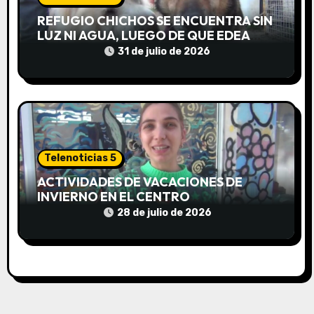
a
REFUGIO CHICHOS SE ENCUENTRA SIN
LUZ NI AGUA, LUEGO DE QUE EDEA
d
CORTARA EL SUMINISTRO SIN AVISO
31 de julio de 2026
a
s
Telenoticias 5
ACTIVIDADES DE VACACIONES DE
INVIERNO EN EL CENTRO
COMUNITARIO EL TALA
28 de julio de 2026