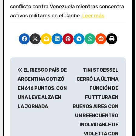
conflicto contra Venezuela mientras concentra
activos militares en el Caribe.
Leer más
N
EL RIESGO PAÍS DE
TINI STOESSEL
a
ARGENTINA COTIZÓ
CERRÓ LA ÚLTIMA
v
EN 616 PUNTOS, CON
FUNCIÓN DE
UNA LEVE ALZA EN
FUTTTURA EN
e
LA JORNADA
BUENOS AIRES CON
g
UN REENCUENTRO
a
INOLVIDABLE DE
VIOLETTA CON