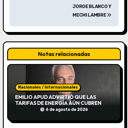
c
JORGE BLANCO Y
i
MECHI LAMBRE
ó
n
d
Notas relacionadas
e
e
n
Nacionales / Internacionales
t
EMILIO APUD ADVIRTIÓ QUE LAS
TARIFAS DE ENERGÍA AÚN CUBREN
r
SOLO EL 55% DEL COSTO Y ALERTÓ
6 de agosto de 2026
POR POSIBLES CORTES DE LUZ
a