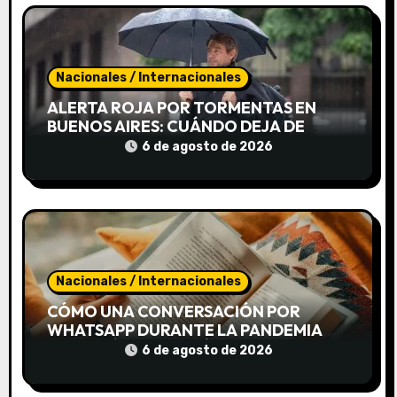
d
a
s
Nacionales / Internacionales
ALERTA ROJA POR TORMENTAS EN
BUENOS AIRES: CUÁNDO DEJA DE
LLOVER
6 de agosto de 2026
Nacionales / Internacionales
CÓMO UNA CONVERSACIÓN POR
WHATSAPP DURANTE LA PANDEMIA
TERMINÓ CONVIRTIÉNDOSE EN UN
6 de agosto de 2026
LIBRO