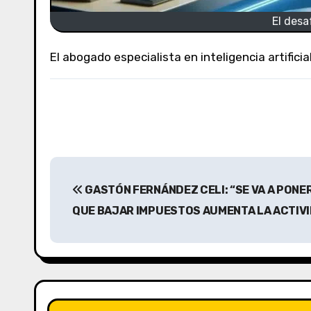
El desa
El abogado especialista en inteligencia artifi
N
GASTÓN FERNÁNDEZ CELI: “SE VA A PONER
a
QUE BAJAR IMPUESTOS AUMENTA LA ACTIV
v
e
g