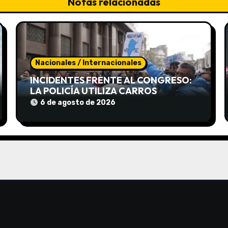
Notas relacionadas
Nacionales / Internacionales
INCIDENTES FRENTE AL CONGRESO:
LA POLICÍA UTILIZA CARROS
HIDRANTES PARA DISPERSAR LA
6 de agosto de 2026
PROTESTA