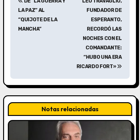
DE “LA GUERRA Y
LEO TRAVAGLIO,
a
LA PAZ” AL
FUNDADOR DE
v
“QUIJOTE DE LA
ESPERANTO,
MANCHA”
RECORDÓ LAS
e
NOCHES CON EL
g
COMANDANTE:
a
“HUBO UNA ERA
RICARDO FORT»
c
i
ó
n
Notas relacionadas
d
e