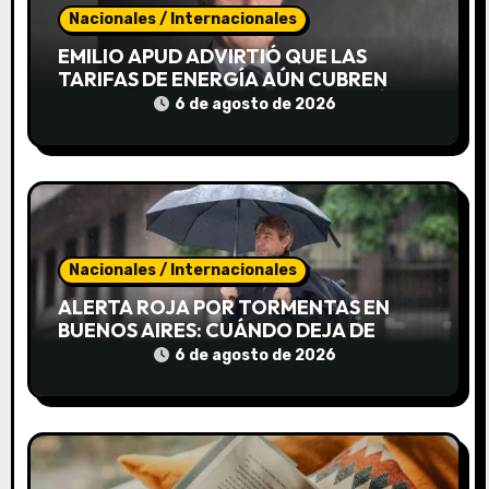
e
Nacionales / Internacionales
EMILIO APUD ADVIRTIÓ QUE LAS
n
TARIFAS DE ENERGÍA AÚN CUBREN
SOLO EL 55% DEL COSTO Y ALERTÓ
t
6 de agosto de 2026
POR POSIBLES CORTES DE LUZ
r
a
d
Nacionales / Internacionales
a
ALERTA ROJA POR TORMENTAS EN
s
BUENOS AIRES: CUÁNDO DEJA DE
LLOVER
6 de agosto de 2026