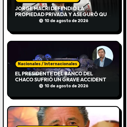
e
JORGE MACRI DEFENDIÓ LA
PROPIEDAD PRIVADA Y ASEGURÓ QUE
e
SE RECUPERARON 901 VIVIENDAS
10 de agosto de 2026
USURPADAS EN LA CIUDAD
n
t
r
a
Nacionales / Internacionales
d
EL PRESIDENTE DEL BANCO DEL
CHACO SUFRIÓ UN GRAVE ACCIDENTE
a
Y PERMANECE INTERNADO
10 de agosto de 2026
s