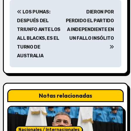
N
LOS PUMAS:
DIERON POR
a
DESPUÉS DEL
PERDIDO EL PARTIDO
v
TRIUNFO ANTE LOS
A INDEPENDIENTE EN
ALL BLACKS, ES EL
UN FALLO INSÓLITO
e
TURNO DE
g
AUSTRALIA
a
c
i
Notas relacionadas
ó
n
d
Nacionales / Internacionales