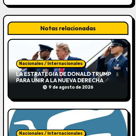
i
ó
n
Notas relacionadas
d
e
e
Nacionales / Internacionales
LA ESTRATEGIA DE DONALD TRUMP
n
PARA UNIR A LA NUEVA DERECHA
t
9 de agosto de 2026
r
a
d
Nacionales / Internacionales