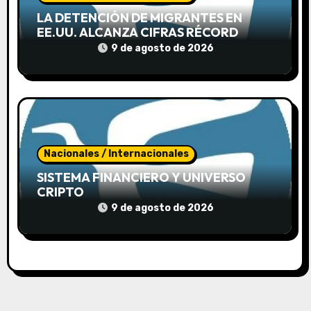
a
LA DETENCIÓN DE MIGRANTES EN
s
EE.UU. ALCANZA CIFRAS RÉCORD
9 de agosto de 2026
Nacionales / Internacionales
SISTEMA FINANCIERO Y UNIVERSO
CRIPTO
9 de agosto de 2026