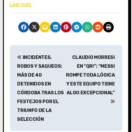
Leer más
N
INCIDENTES,
CLAUDIO MORRESI
a
ROBOS Y SAQUEOS:
EN “QR!”: “MESSI
v
MÁS DE 40
ROMPE TODA LÓGICA
DETENIDOS EN
Y ESTE EQUIPO TIENE
e
CÓRDOBA TRAS LOS
ALGO EXCEPCIONAL”
g
FESTEJOS POR EL
a
TRIUNFO DE LA
SELECCIÓN
c