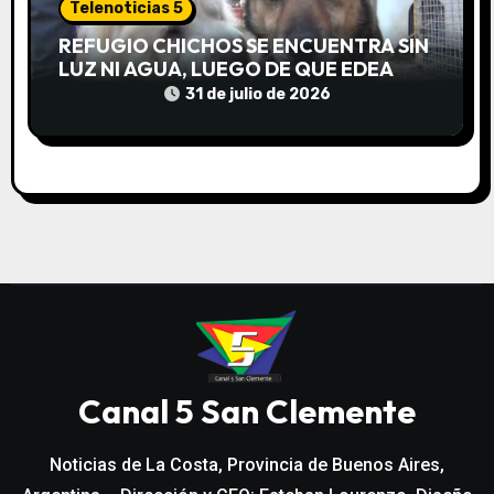
Telenoticias 5
REFUGIO CHICHOS SE ENCUENTRA SIN
LUZ NI AGUA, LUEGO DE QUE EDEA
CORTARA EL SUMINISTRO SIN AVISO
31 de julio de 2026
Canal 5 San Clemente
Noticias de La Costa, Provincia de Buenos Aires,