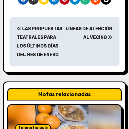
N
LAS PROPUESTAS
LÍNEAS DE ATENCIÓN
a
TEATRALES PARA
AL VECINO
v
LOS ÚLTIMOS DÍAS
DEL MES DE ENERO
e
g
a
c
Notas relacionadas
i
ó
n
Telenoticias 5