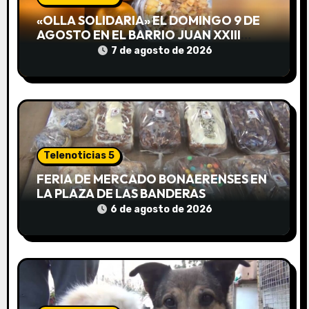
«OLLA SOLIDARIA» EL DOMINGO 9 DE
d
AGOSTO EN EL BARRIO JUAN XXIII
DESDE LAS 13 HS
e
7 de agosto de 2026
e
n
t
Telenoticias 5
r
FERIA DE MERCADO BONAERENSES EN
a
LA PLAZA DE LAS BANDERAS
6 de agosto de 2026
d
a
s