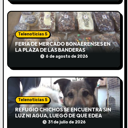
t
r
a
d
Telenoticias 5
FERIA DE MERCADO BONAERENSES EN
a
LA PLAZA DE LAS BANDERAS
6 de agosto de 2026
s
Telenoticias 5
REFUGIO CHICHOS SE ENCUENTRA SIN
LUZ NI AGUA, LUEGO DE QUE EDEA
CORTARA EL SUMINISTRO SIN AVISO
31 de julio de 2026