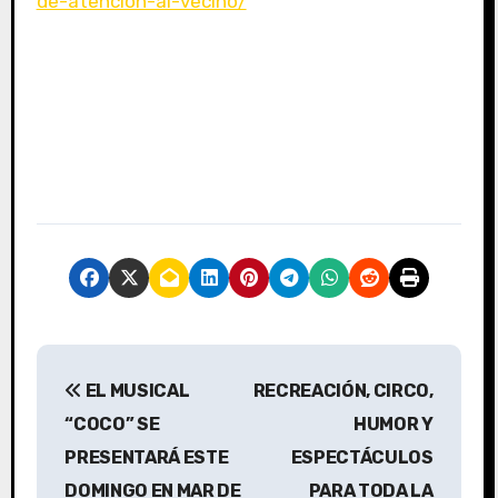
de-atencion-al-vecino/
N
EL MUSICAL
RECREACIÓN, CIRCO,
a
“COCO” SE
HUMOR Y
v
PRESENTARÁ ESTE
ESPECTÁCULOS
DOMINGO EN MAR DE
PARA TODA LA