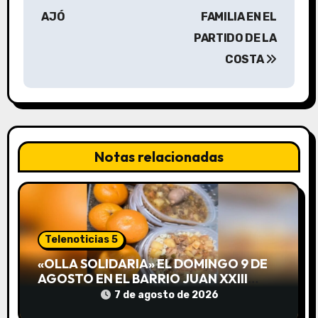
e
AJÓ
FAMILIA EN EL
g
PARTIDO DE LA
a
COSTA
c
i
ó
Notas relacionadas
n
d
e
Telenoticias 5
e
«OLLA SOLIDARIA» EL DOMINGO 9 DE
AGOSTO EN EL BARRIO JUAN XXIII
n
DESDE LAS 13 HS
7 de agosto de 2026