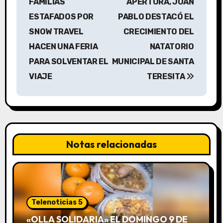
FAMILIAS
APERTURA, JUAN
v
ESTAFADOS POR
PABLO DESTACÓ EL
SNOW TRAVEL
CRECIMIENTO DEL
e
HACEN UNA FERIA
NATATORIO
g
PARA SOLVENTAR EL
MUNICIPAL DE SANTA
a
VIAJE
TERESITA
c
i
ó
Notas relacionadas
n
d
e
Telenoticias 5
e
«OLLA SOLIDARIA» EL DOMINGO 9 DE