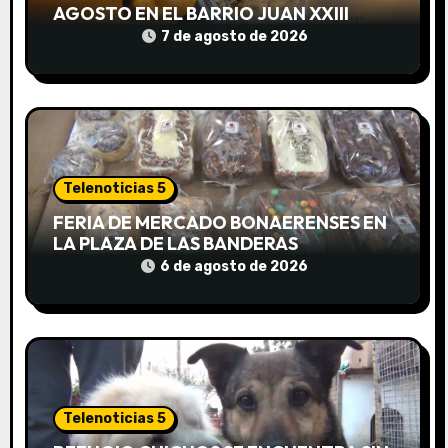
AGOSTO EN EL BARRIO JUAN XXIII
n
DESDE LAS 13 HS
7 de agosto de 2026
t
r
a
d
Telenoticias 5
FERIA DE MERCADO BONAERENSES EN
a
LA PLAZA DE LAS BANDERAS
6 de agosto de 2026
s
Telenoticias 5