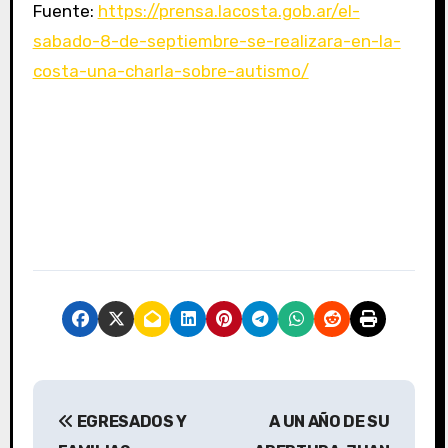
Fuente:
https://prensa.lacosta.gob.ar/el-
sabado-8-de-septiembre-se-realizara-en-la-
costa-una-charla-sobre-autismo/
N
EGRESADOS Y
A UN AÑO DE SU
a