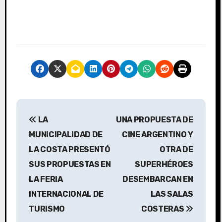
N
LA
UNA PROPUESTA DE
a
MUNICIPALIDAD DE
CINE ARGENTINO Y
v
LA COSTA PRESENTÓ
OTRA DE
SUS PROPUESTAS EN
SUPERHÉROES
e
LA FERIA
DESEMBARCAN EN
g
INTERNACIONAL DE
LAS SALAS
a
TURISMO
COSTERAS