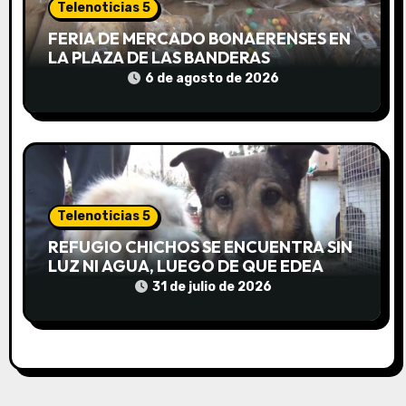
d
Telenoticias 5
FERIA DE MERCADO BONAERENSES EN
a
LA PLAZA DE LAS BANDERAS
6 de agosto de 2026
s
Telenoticias 5
REFUGIO CHICHOS SE ENCUENTRA SIN
LUZ NI AGUA, LUEGO DE QUE EDEA
CORTARA EL SUMINISTRO SIN AVISO
31 de julio de 2026