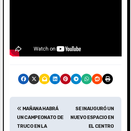
N
MAÑANA HABRÁ
SE INAUGURÓ UN
a
UN CAMPEONATO DE
NUEVO ESPACIO EN
v
TRUCO EN LA
EL CENTRO