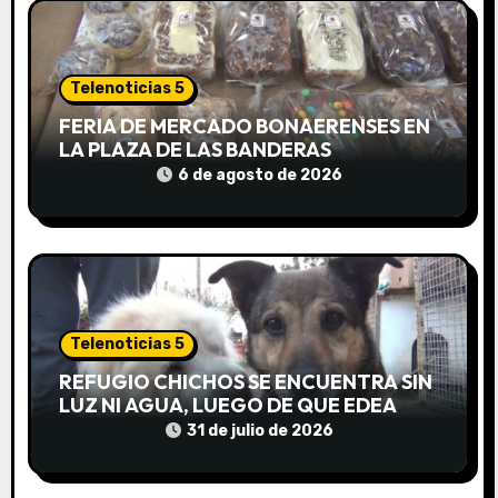
t
r
Telenoticias 5
a
FERIA DE MERCADO BONAERENSES EN
LA PLAZA DE LAS BANDERAS
d
6 de agosto de 2026
a
s
Telenoticias 5
REFUGIO CHICHOS SE ENCUENTRA SIN
LUZ NI AGUA, LUEGO DE QUE EDEA
CORTARA EL SUMINISTRO SIN AVISO
31 de julio de 2026