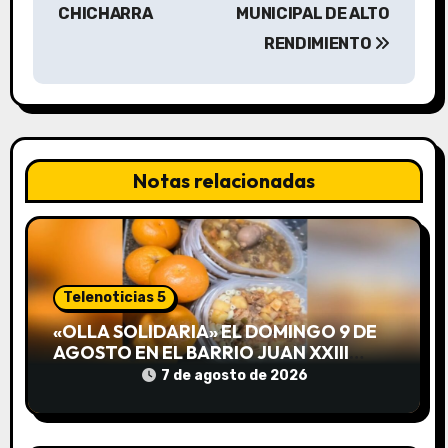
CHICHARRA
MUNICIPAL DE ALTO
e
RENDIMIENTO
g
a
c
Notas relacionadas
i
ó
n
Telenoticias 5
d
«OLLA SOLIDARIA» EL DOMINGO 9 DE
e
AGOSTO EN EL BARRIO JUAN XXIII
DESDE LAS 13 HS
7 de agosto de 2026
e
n