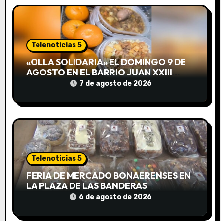
n
d
Telenoticias 5
e
«OLLA SOLIDARIA» EL DOMINGO 9 DE
AGOSTO EN EL BARRIO JUAN XXIII
e
DESDE LAS 13 HS
7 de agosto de 2026
n
t
r
a
Telenoticias 5
d
FERIA DE MERCADO BONAERENSES EN
LA PLAZA DE LAS BANDERAS
a
6 de agosto de 2026
s