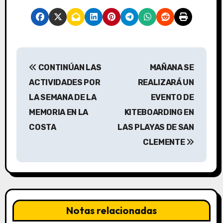
N
CONTINÚAN LAS
MAÑANA SE
a
ACTIVIDADES POR
REALIZARÁ UN
v
LA SEMANA DE LA
EVENTO DE
MEMORIA EN LA
KITEBOARDING EN
e
COSTA
LAS PLAYAS DE SAN
g
CLEMENTE
a
c
i
Notas relacionadas
ó