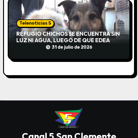
Telenoticias 5
REFUGIO CHICHOS SE ENCUENTRA SIN
LUZ NI AGUA, LUEGO DE QUE EDEA
CORTARA EL SUMINISTRO SIN AVISO
31 de julio de 2026
Canal 5 San Clemente