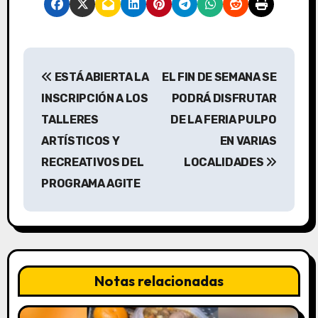
N
ESTÁ ABIERTA LA
EL FIN DE SEMANA SE
a
INSCRIPCIÓN A LOS
PODRÁ DISFRUTAR
v
TALLERES
DE LA FERIA PULPO
ARTÍSTICOS Y
EN VARIAS
e
RECREATIVOS DEL
LOCALIDADES
g
PROGRAMA AGITE
a
c
i
Notas relacionadas
ó