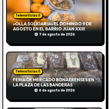
n
d
Telenoticias 5
e
«OLLA SOLIDARIA» EL DOMINGO 9 DE
AGOSTO EN EL BARRIO JUAN XXIII
e
DESDE LAS 13 HS
7 de agosto de 2026
n
t
r
a
Telenoticias 5
d
FERIA DE MERCADO BONAERENSES EN
LA PLAZA DE LAS BANDERAS
a
6 de agosto de 2026
s