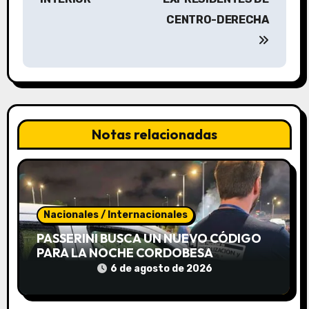
a
CENTRO-DERECHA
c
i
ó
n
Notas relacionadas
d
e
e
Nacionales / Internacionales
n
PASSERINI BUSCA UN NUEVO CÓDIGO
t
PARA LA NOCHE CORDOBESA
ACTUALIZANDO 8 ORDENANZAS
6 de agosto de 2026
r
«DISPERSAS» Y «VIEJAS»