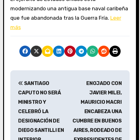
modernizando una antigua base naval caribeña
que fue abandonada tras la Guerra Fría.
Leer
más
N
SANTIAGO
ENOJADO CON
a
CAPUTO NO SERÁ
JAVIER MILEI,
v
MINISTRO Y
MAURICIO MACRI
CELEBRÓ LA
ENCABEZA UNA
e
DESIGNACIÓN DE
CUMBRE EN BUENOS
g
DIEGO SANTILLI EN
AIRES, RODEADO DE
INTERIOR
EXPRESIDENTES DE