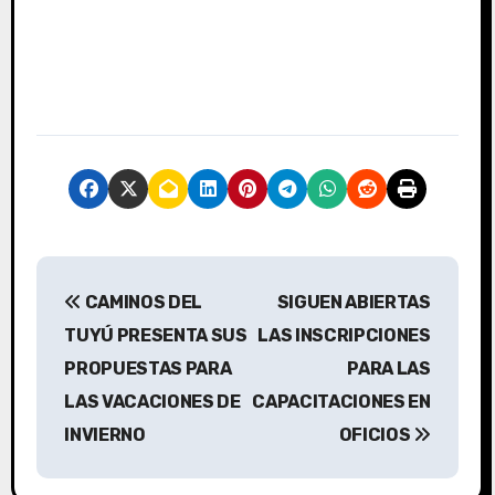
N
CAMINOS DEL
SIGUEN ABIERTAS
a
TUYÚ PRESENTA SUS
LAS INSCRIPCIONES
v
PROPUESTAS PARA
PARA LAS
LAS VACACIONES DE
CAPACITACIONES EN
e
INVIERNO
OFICIOS
g