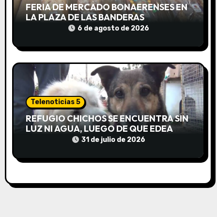
a
FERIA DE MERCADO BONAERENSES EN
LA PLAZA DE LAS BANDERAS
d
6 de agosto de 2026
a
s
Telenoticias 5
REFUGIO CHICHOS SE ENCUENTRA SIN
LUZ NI AGUA, LUEGO DE QUE EDEA
CORTARA EL SUMINISTRO SIN AVISO
31 de julio de 2026