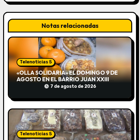
a
c
Notas relacionadas
i
ó
n
Telenoticias 5
d
«OLLA SOLIDARIA» EL DOMINGO 9 DE
e
AGOSTO EN EL BARRIO JUAN XXIII
DESDE LAS 13 HS
7 de agosto de 2026
e
n
t
r
Telenoticias 5