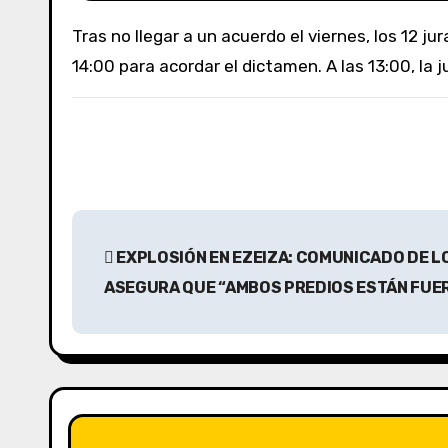
Tras no llegar a un acuerdo el viernes, los 12 jurados volvieron a reunirse este sábado para intentar un veredicto unánime. Tienen tiempo hasta las
14:00 para acordar el dictamen. A las 13:00, la
N
EXPLOSIÓN EN EZEIZA: COMUNICADO DE L
a
ASEGURA QUE “AMBOS PREDIOS ESTÁN FUER
v
e
g
a