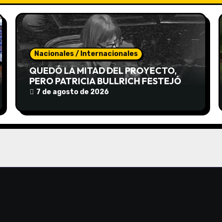
Nacionales / Internacionales
QUEDÓ LA MITAD DEL PROYECTO,
PERO PATRICIA BULLRICH FESTEJÓ
IGUAL Y CELEBRÓ LA «ROSCA»
7 de agosto de 2026