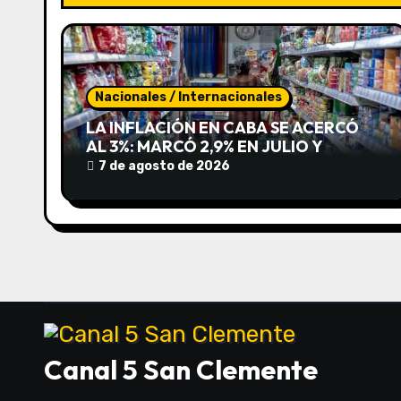
c
i
ó
Nacionales / Internacionales
n
LA INFLACIÓN EN CABA SE ACERCÓ
AL 3%: MARCÓ 2,9% EN JULIO Y
d
ACUMULA 19,4% EN LO QUE VA DEL
7 de agosto de 2026
AÑO
e
e
n
t
r
Canal 5 San Clemente
a