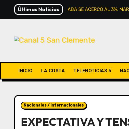
Saltar
Últimas Noticias
LA INFLACIÓN EN CABA SE ACERCÓ AL 3%: MAR
al
contenido
INICIO
LA COSTA
TELENOTICIAS 5
NAC
Nacionales / Internacionales
EXPECTATIVA Y TEN