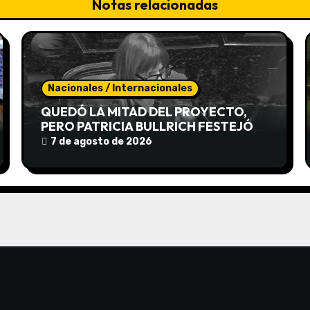
Notas relacionadas
Nacionales / Internacionales
QUEDÓ LA MITAD DEL PROYECTO,
PERO PATRICIA BULLRICH FESTEJÓ
IGUAL Y CELEBRÓ LA «ROSCA»
7 de agosto de 2026