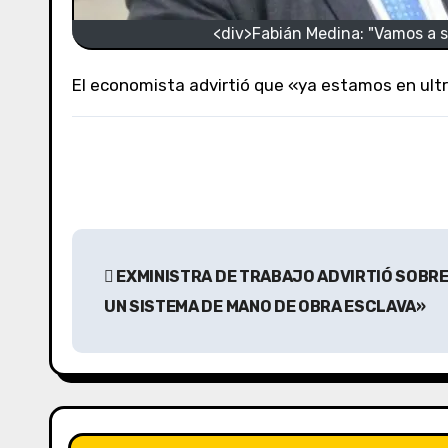
<div>Fabián Medina: "Vamos a se
El economista advirtió que «ya estamos en ult
N
EXMINISTRA DE TRABAJO ADVIRTIÓ SOBRE
a
UN SISTEMA DE MANO DE OBRA ESCLAVA»
v
e
g