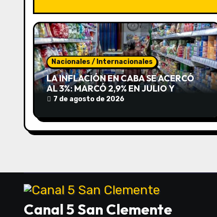
a
c
i
ó
Nacionales / Internacionales
n
LA INFLACIÓN EN CABA SE ACERCÓ
AL 3%: MARCÓ 2,9% EN JULIO Y
d
ACUMULA 19,4% EN LO QUE VA DEL
7 de agosto de 2026
AÑO
e
e
n
t
r
Canal 5 San Clemente