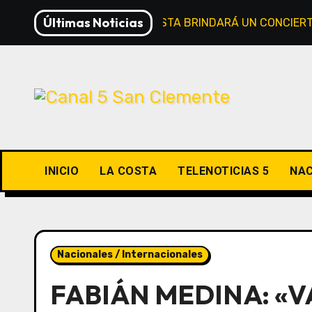
Saltar
Últimas Noticias
EL CORO DE LA COSTA BRINDARÁ UN CONCIER
al
contenido
INICIO
LA COSTA
TELENOTICIAS 5
NAC
Nacionales / Internacionales
FABIÁN MEDINA: «V