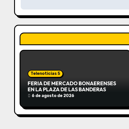
v
e
g
a
c
i
Telenoticias 5
ó
FERIA DE MERCADO BONAERENSES
EN LA PLAZA DE LAS BANDERAS
n
6 de agosto de 2026
d
e