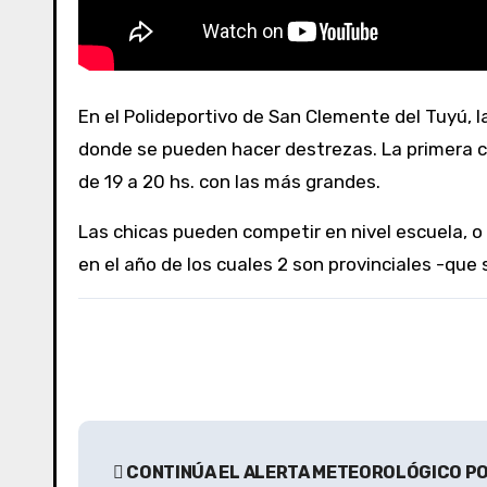
En el Polideportivo de San Clemente del Tuyú, las chicas de 6 a 18 años pueden asistir a clases de gimnasia acrobática. Allí practican suelo o tumbling,
donde se pueden hacer destrezas. La primera cla
de 19 a 20 hs. con las más grandes.
Las chicas pueden competir en nivel escuela, o
en el año de los cuales 2 son provinciales -que 
N
CONTINÚA EL ALERTA METEOROLÓGICO PO
a