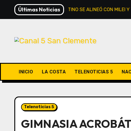
Saltar
Últimas Noticias
IVADA: EL BLOQUE CORRENTINO SE ALINEÓ CON MILEI Y VO
al
contenido
INICIO
LA COSTA
TELENOTICIAS 5
NAC
Telenoticias 5
GIMNASIA ACROBÁT