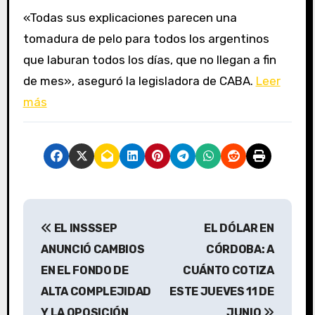
«Todas sus explicaciones parecen una
tomadura de pelo para todos los argentinos
que laburan todos los días, que no llegan a fin
de mes», aseguró la legisladora de CABA.
Leer
más
N
EL INSSSEP
EL DÓLAR EN
a
ANUNCIÓ CAMBIOS
CÓRDOBA: A
v
EN EL FONDO DE
CUÁNTO COTIZA
ALTA COMPLEJIDAD
ESTE JUEVES 11 DE
e
Y LA OPOSICIÓN
JUNIO