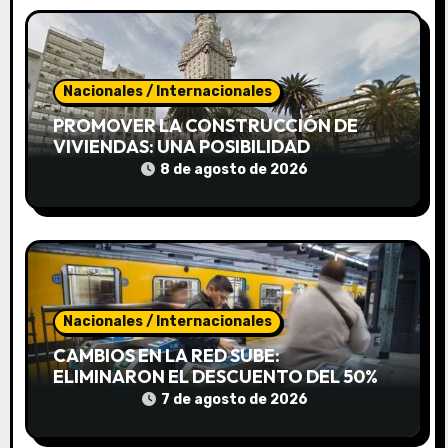
r
a
d
Nacionales / Internacionales
PROMOVER LA CONSTRUCCIÓN DE
a
VIVIENDAS: UNA POSIBILIDAD
8 de agosto de 2026
s
Nacionales / Internacionales
CAMBIOS EN LA RED SUBE:
ELIMINARON EL DESCUENTO DEL 50%
PARA COMBINAR EL TREN CON EL
7 de agosto de 2026
SUBTE