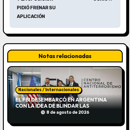
g
PIDIÓ FRENAR SU
a
APLICACIÓN
c
i
ó
Notas relacionadas
n
d
e
Nacionales / Internacionales
e
EL FBI DESEMBARCÓ EN ARGENTINA
CON LA IDEA DE BLINDAR LAS
n
FRONTERAS CONTRA EL TERRORISMO
8 de agosto de 2026
JUNTO A LA SIDE
t