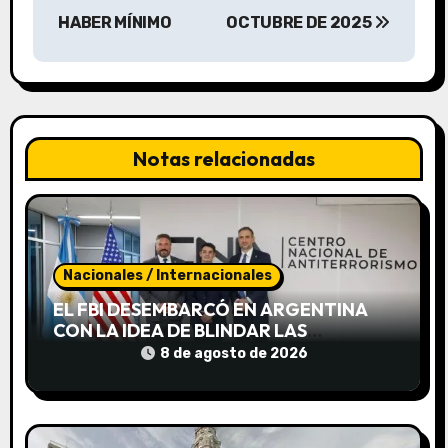
g
HABER MÍNIMO
OCTUBRE DE 2025
a
c
i
Notas relacionadas
ó
n
d
Nacionales / Internacionales
e
EL FBI DESEMBARCÓ EN ARGENTINA
CON LA IDEA DE BLINDAR LAS
e
FRONTERAS CONTRA EL TERRORISMO
8 de agosto de 2026
JUNTO A LA SIDE
n
t