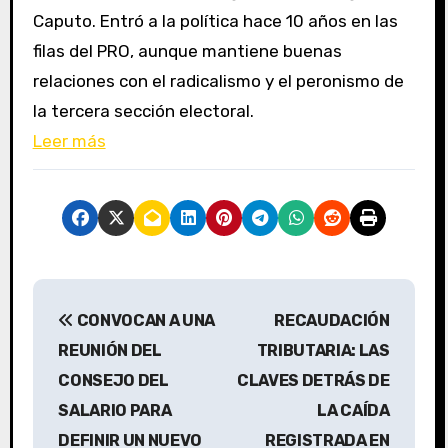
Caputo. Entró a la política hace 10 años en las
filas del PRO, aunque mantiene buenas
relaciones con el radicalismo y el peronismo de
la tercera sección electoral.
Leer más
N
CONVOCAN A UNA
RECAUDACIÓN
a
REUNIÓN DEL
TRIBUTARIA: LAS
v
CONSEJO DEL
CLAVES DETRÁS DE
SALARIO PARA
LA CAÍDA
e
DEFINIR UN NUEVO
REGISTRADA EN