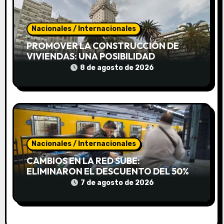
r
a
Nacionales / Internacionales
d
PROMOVER LA CONSTRUCCIÓN DE
VIVIENDAS: UNA POSIBILIDAD
a
8 de agosto de 2026
s
Nacionales / Internacionales
CAMBIOS EN LA RED SUBE:
ELIMINARON EL DESCUENTO DEL 50%
PARA COMBINAR EL TREN CON EL
7 de agosto de 2026
SUBTE