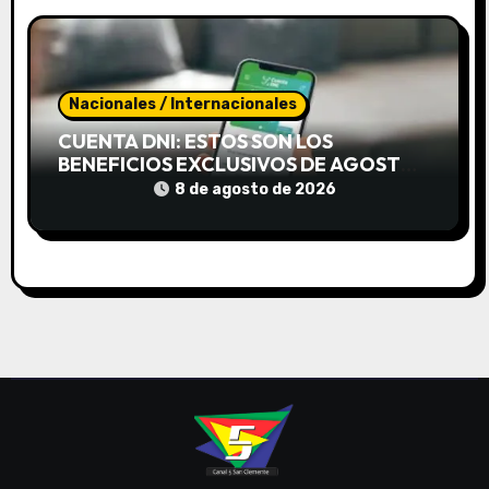
Nacionales / Internacionales
CUENTA DNI: ESTOS SON LOS
BENEFICIOS EXCLUSIVOS DE AGOSTO
PARA AHORRAR DURANTE TODO EL
8 de agosto de 2026
MES