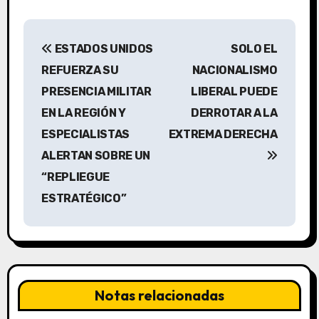
N
ESTADOS UNIDOS
SOLO EL
a
REFUERZA SU
NACIONALISMO
v
PRESENCIA MILITAR
LIBERAL PUEDE
EN LA REGIÓN Y
DERROTAR A LA
e
ESPECIALISTAS
EXTREMA DERECHA
g
ALERTAN SOBRE UN
a
“REPLIEGUE
ESTRATÉGICO”
c
i
ó
n
Notas relacionadas