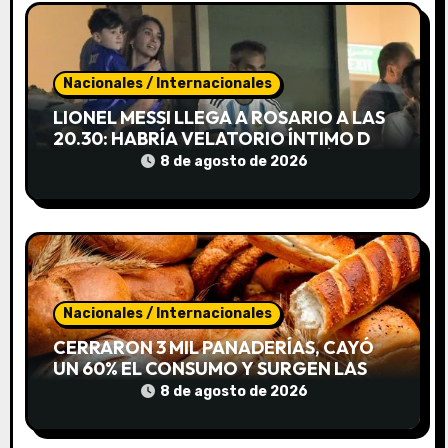
d
e
e
Nacionales / Internacionales
LIONEL MESSI LLEGA A ROSARIO A LAS
n
20.30: HABRÍA VELATORIO ÍNTIMO DE
JORGE MESSI, SIN ACCESO AL PÚBLICO
t
8 de agosto de 2026
r
a
d
Nacionales / Internacionales
a
CERRARON 3 MIL PANADERÍAS, CAYÓ
s
UN 60% EL CONSUMO Y SURGEN LAS
«CUEVAS DE PAN»
8 de agosto de 2026