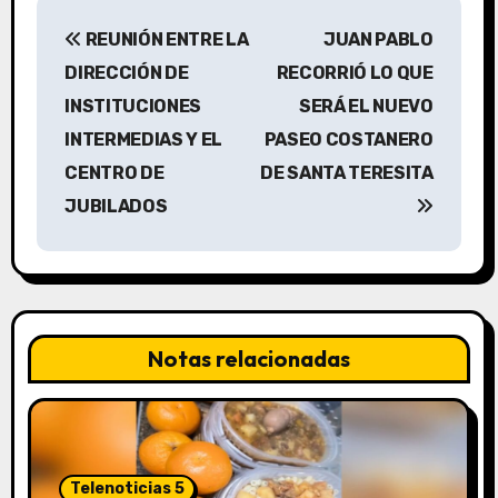
N
REUNIÓN ENTRE LA
JUAN PABLO
a
DIRECCIÓN DE
RECORRIÓ LO QUE
v
INSTITUCIONES
SERÁ EL NUEVO
INTERMEDIAS Y EL
PASEO COSTANERO
e
CENTRO DE
DE SANTA TERESITA
g
JUBILADOS
a
c
i
Notas relacionadas
ó
n
d
Telenoticias 5