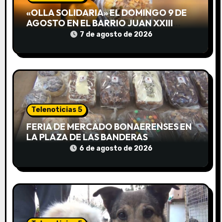
e
«OLLA SOLIDARIA» EL DOMINGO 9 DE
AGOSTO EN EL BARRIO JUAN XXIII
e
DESDE LAS 13 HS
7 de agosto de 2026
n
t
r
a
Telenoticias 5
d
FERIA DE MERCADO BONAERENSES EN
LA PLAZA DE LAS BANDERAS
a
6 de agosto de 2026
s