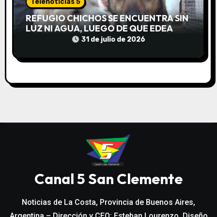
Telenoticias 5
REFUGIO CHICHOS SE ENCUENTRA SIN
LUZ NI AGUA, LUEGO DE QUE EDEA
CORTARA EL SUMINISTRO SIN AVISO
31 de julio de 2026
Canal 5 San Clemente
Noticias de La Costa, Provincia de Buenos Aires,
Argentina – Dirección y CEO: Esteban Lourenzo. Diseño