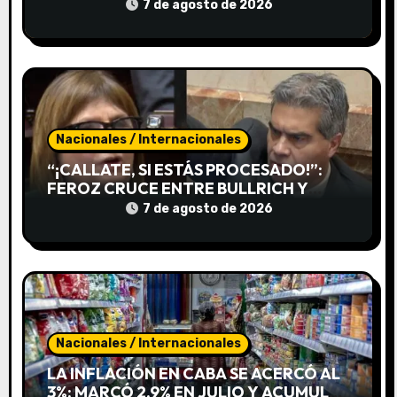
n
7 de agosto de 2026
t
r
a
d
Nacionales / Internacionales
“¡CALLATE, SI ESTÁS PROCESADO!”:
a
FEROZ CRUCE ENTRE BULLRICH Y
CAPITANICH EN EL SENADO
7 de agosto de 2026
s
Nacionales / Internacionales
LA INFLACIÓN EN CABA SE ACERCÓ AL
3%: MARCÓ 2,9% EN JULIO Y ACUMULA