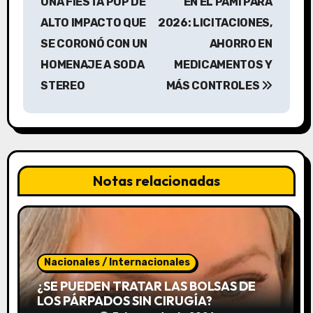
v
UNA FIESTA POP DE
EN EL PAMI PARA
ALTO IMPACTO QUE
2026: LICITACIONES,
e
SE CORONÓ CON UN
AHORRO EN
g
HOMENAJE A SODA
MEDICAMENTOS Y
a
STEREO
MÁS CONTROLES
c
i
ó
Notas relacionadas
n
d
e
Nacionales / Internacionales
e
¿SE PUEDEN TRATAR LAS BOLSAS DE
LOS PÁRPADOS SIN CIRUGÍA?