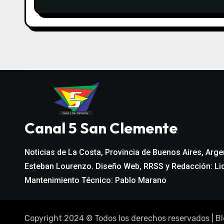
e
e
n
t
r
a
Canal 5 San Clemente
d
Noticias de La Costa, Provincia de Buenos Aires, Arge
a
Esteban Lourenzo. Diseño Web, RRSS y Redacción: Li
s
Mantenimiento Técnico: Pablo Marano
Copyright 2024 © Todos los derechos reservados
|
Bl