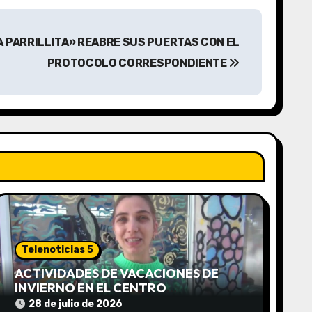
 PARRILLITA» REABRE SUS PUERTAS CON EL
PROTOCOLO CORRESPONDIENTE
Telenoticias 5
ACTIVIDADES DE VACACIONES DE
INVIERNO EN EL CENTRO
COMUNITARIO EL TALA
28 de julio de 2026