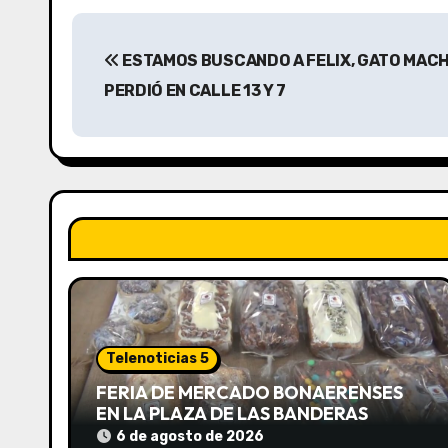
N
ESTAMOS BUSCANDO A FELIX, GATO MAC
a
PERDIÓ EN CALLE 13 Y 7
v
e
g
a
c
i
ó
Telenoticias 5
n
FERIA DE MERCADO BONAERENSES
EN LA PLAZA DE LAS BANDERAS
d
6 de agosto de 2026