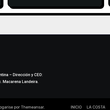
AVISO
ntina – Dirección y CEO:
c. Macarena Landeira.
ogarise
por
Themeansar
.
INICIO
LA COSTA