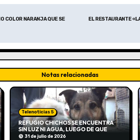
HO COLOR NARANJA QUE SE
EL RESTAURANTE «LA
Notas relacionadas
Telenoticias 5
REFUGIO CHICHOS SE ENCUENTRA
SIN LUZ NI AGUA, LUEGO DE QUE
EDEA CORTARA EL SUMINISTRO SIN
31 de julio de 2026