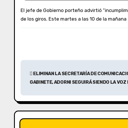
El jefe de Gobierno porteño advirtió “incumplimientos” en los pagos de coparticipación y condicionó su apoyo al Presupuesto 2026 a la regularización
de los giros. Este martes a las 10 de la mañana
N
ELIMINAN LA SECRETARÍA DE COMUNICACIÓ
a
GABINETE, ADORNI SEGUIRÁ SIENDO LA VOZ
v
e
g
a