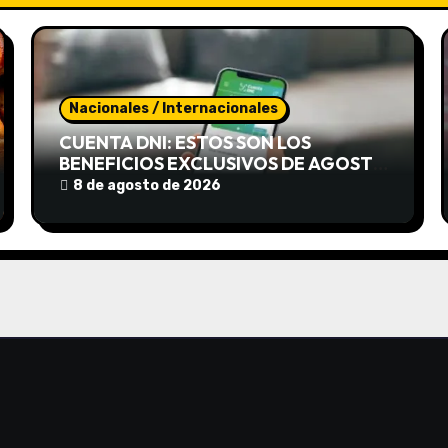
Nacionales / Internacionales
CUENTA DNI: ESTOS SON LOS
BENEFICIOS EXCLUSIVOS DE AGOSTO
PARA AHORRAR DURANTE TODO EL
8 de agosto de 2026
MES