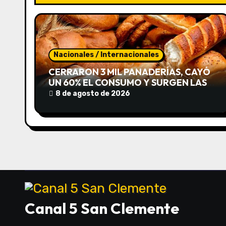
c
i
ó
Nacionales / Internacionales
n
CERRARON 3 MIL PANADERÍAS, CAYÓ
UN 60% EL CONSUMO Y SURGEN LAS
d
«CUEVAS DE PAN»
8 de agosto de 2026
e
e
n
t
r
Canal 5 San Clemente
a