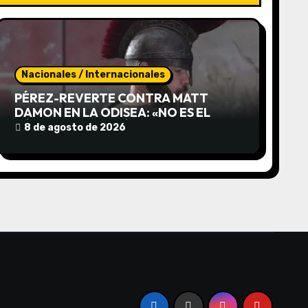
Nacionales / Internacionales
PÉREZ-REVERTE CONTRA MATT
DAMON EN LA ODISEA: «NO ES EL
HÉROE MEDITERRÁNEO QUE NOS
8 de agosto de 2026
CONTÓ HOMERO»