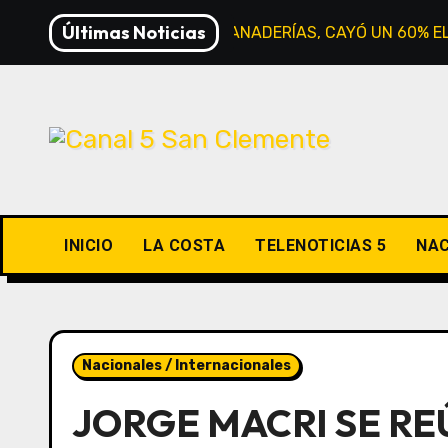
Saltar
Últimas Noticias
CERRARON 3 MIL PANADERÍAS, CAYÓ UN 60% 
al
contenido
INICIO
LA COSTA
TELENOTICIAS 5
NAC
Nacionales / Internacionales
JORGE MACRI SE RE