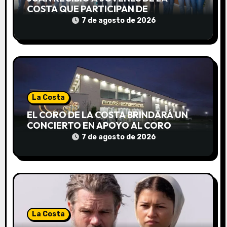
e
COSTA QUE PARTICIPAN DE
INTERCAMBIOS CULTURALES EN
7 de agosto de 2026
e
DISTINTOS PAÍSES
n
t
r
La Costa
a
EL CORO DE LA COSTA BRINDARÁ UN
CONCIERTO EN APOYO AL CORO
d
NACIONAL DE NIÑOS
7 de agosto de 2026
a
s
La Costa