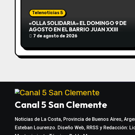
i
Telenoticias 5
ó
«OLLA SOLIDARIA» EL DOMINGO 9 DE
AGOSTO EN EL BARRIO JUAN XXIII
n
DESDE LAS 13 HS
7 de agosto de 2026
d
e
e
n
t
Canal 5 San Clemente
r
a
Noticias de La Costa, Provincia de Buenos Aires, Arge
Esteban Lourenzo. Diseño Web, RRSS y Redacción: Li
d