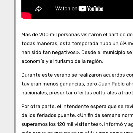
Más de 200 mil personas visitaron el partido de La Costa durante el fin de semana largo de carnaval, informó el intendente Juan Pablo de Jesús. De
todas maneras, esta temporada hubo un 6% meno
han sido tan negativos». Desde el municipio se 
economía y el turismo de la región.
Durante este verano se realizaron acuerdos con
tuvieran menos ganancias, pero Juan Pablo afir
nacionales, presentar ofertas culturales atrac
Por otra parte, el intendente espera que se rev
de los feriados puente. «Un fin de semana norma
superamos los 120 mil visitantes», informó y a