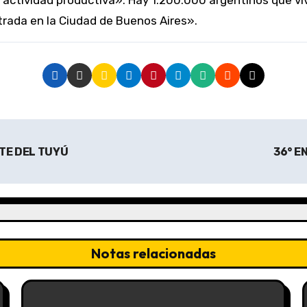
actividad productiva». Hay 1.200.000 argentinos que viv
trada en la Ciudad de Buenos Aires».
TE DEL TUYÚ
36° 
Notas relacionadas