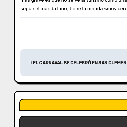
más grave es que no se ve al turismo como una 
según el mandatario, tiene la mirada «muy cen
N
EL CARNAVAL SE CELEBRÓ EN SAN CLEMEN
a
v
e
g
a
c