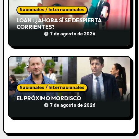
d
Nacionales / Internacionales
a
LOAN : ¿AHORA SÍ SE DESPIERTA
s
CORRIENTES?
7 de agosto de 2026
Nacionales / Internacionales
EL PRÓXIMO MORDISCO
7 de agosto de 2026