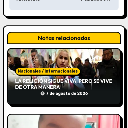
c
i
ó
n
Notas relacionadas
d
e
e
Nacionales / Internacionales
LA RELIGIÓN SIGUE VIVA, PERO SE VIVE
n
DE OTRA MANERA
t
7 de agosto de 2026
r
a