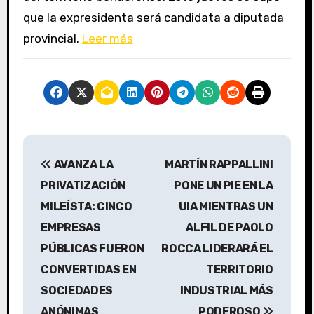
que la expresidenta será candidata a diputada
provincial.
Leer más
N
AVANZA LA
MARTÍN RAPPALLINI
a
PRIVATIZACIÓN
PONE UN PIE EN LA
v
MILEÍSTA: CINCO
UIA MIENTRAS UN
EMPRESAS
ALFIL DE PAOLO
e
PÚBLICAS FUERON
ROCCA LIDERARÁ EL
g
CONVERTIDAS EN
TERRITORIO
a
SOCIEDADES
INDUSTRIAL MÁS
ANÓNIMAS
PODEROSO