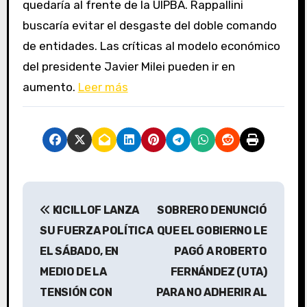
quedaría al frente de la UIPBA. Rappallini
buscaría evitar el desgaste del doble comando
de entidades. Las críticas al modelo económico
del presidente Javier Milei pueden ir en
aumento.
Leer más
N
KICILLOF LANZA
SOBRERO DENUNCIÓ
a
SU FUERZA POLÍTICA
QUE EL GOBIERNO LE
v
EL SÁBADO, EN
PAGÓ A ROBERTO
MEDIO DE LA
FERNÁNDEZ (UTA)
e
TENSIÓN CON
PARA NO ADHERIR AL