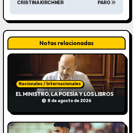
g
CRISTINA KIRCHNER
PARO
a
c
i
Notas relacionadas
ó
n
d
e
Nacionales / Internacionales
EL MINISTRO, LA POESÍA Y LOS LIBROS
e
8 de agosto de 2026
n
t