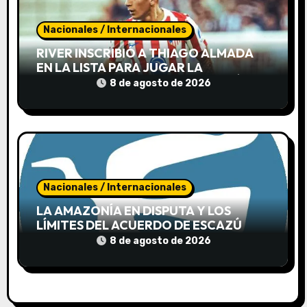
r
a
Nacionales / Internacionales
d
RIVER INSCRIBIÓ A THIAGO ALMADA
EN LA LISTA PARA JUGAR LA
a
SUDAMERICANA AUNQUE TODAVÍA NO
8 de agosto de 2026
LLEGÓ A LA ARGENTINA
s
Nacionales / Internacionales
LA AMAZONÍA EN DISPUTA Y LOS
LÍMITES DEL ACUERDO DE ESCAZÚ
8 de agosto de 2026