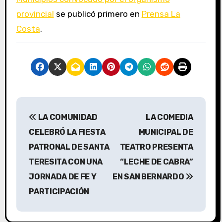
provincial
se publicó primero en
Prensa La
Costa
.
N
LA COMUNIDAD
LA COMEDIA
a
CELEBRÓ LA FIESTA
MUNICIPAL DE
v
PATRONAL DE SANTA
TEATRO PRESENTA
TERESITA CON UNA
“LECHE DE CABRA”
e
JORNADA DE FE Y
EN SAN BERNARDO
g
PARTICIPACIÓN
a