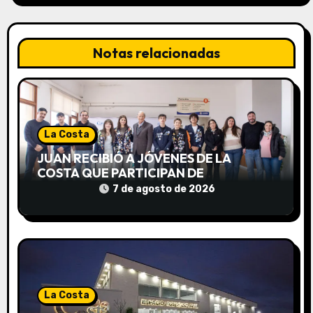
c
i
Notas relacionadas
ó
n
d
La Costa
e
JUAN RECIBIÓ A JÓVENES DE LA
COSTA QUE PARTICIPAN DE
e
INTERCAMBIOS CULTURALES EN
7 de agosto de 2026
DISTINTOS PAÍSES
n
t
r
a
La Costa