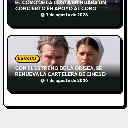
d
EL CORO DE LA COSTA BRINDARÁ UN
CONCIERTO EN APOYO AL CORO
a
NACIONAL DE NIÑOS
7 de agosto de 2026
s
La Costa
CON EL ESTRENO DE LA ODISEA, SE
RENUEVA LA CARTELERA DE CINES DE
LA COSTA
7 de agosto de 2026