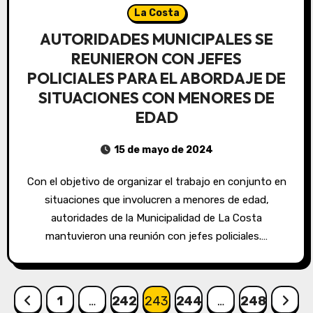
La Costa
AUTORIDADES MUNICIPALES SE
REUNIERON CON JEFES
POLICIALES PARA EL ABORDAJE DE
SITUACIONES CON MENORES DE
EDAD
15 de mayo de 2024
Con el objetivo de organizar el trabajo en conjunto en
situaciones que involucren a menores de edad,
autoridades de la Municipalidad de La Costa
mantuvieron una reunión con jefes policiales.…
Paginación
1
…
242
243
244
…
248