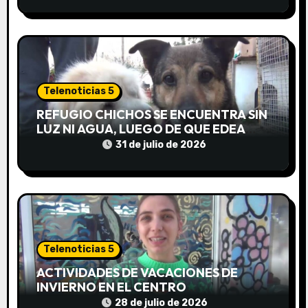
t
r
a
d
Telenoticias 5
REFUGIO CHICHOS SE ENCUENTRA SIN
a
LUZ NI AGUA, LUEGO DE QUE EDEA
CORTARA EL SUMINISTRO SIN AVISO
31 de julio de 2026
s
Telenoticias 5
ACTIVIDADES DE VACACIONES DE
INVIERNO EN EL CENTRO
COMUNITARIO EL TALA
28 de julio de 2026