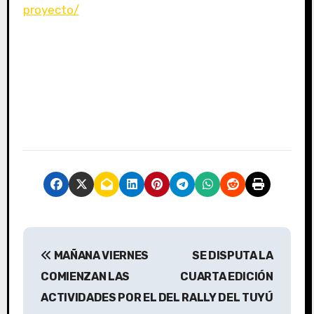
proyecto/
N
MAÑANA VIERNES
SE DISPUTA LA
a
COMIENZAN LAS
CUARTA EDICIÓN
v
ACTIVIDADES POR EL
DEL RALLY DEL TUYÚ